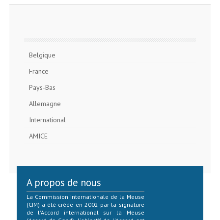
Belgique
France
Pays-Bas
Allemagne
International
AMICE
A propos de nous
La Commission Internationale de la Meuse
(CIM) a été créée en 2002 par la signature
de l'Accord international sur la Meuse