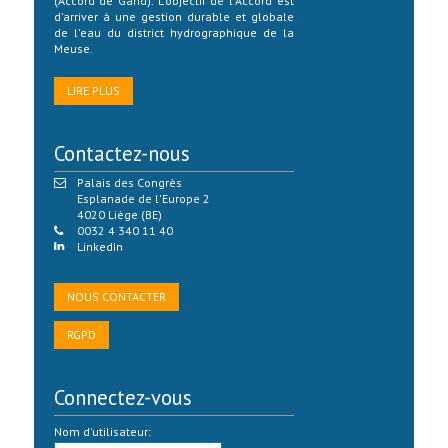
(Accord de Gand). L'objectif de l'Accord est
d'arriver à une gestion durable et globale
de l'eau du district hydrographique de la
Meuse.
LIRE PLUS
Contactez-nous
Palais des Congrès
Esplanade de l'Europe 2
4020 Liège (BE)
0032 4 340 11 40
LinkedIn
NOUS CONTACTER
RGPD
Connectez-vous
Nom d'utilisateur: