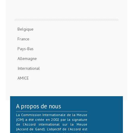
Belgique
France
Pays-Bas
Allemagne
International
AMICE
A propos de nous
La Commission Internationale de la Meuse
(CIM) a été créée en 2002 par la signature
de l'Accord international sur la Meuse
(Accord de Gand). L'objectif de l'Accord est