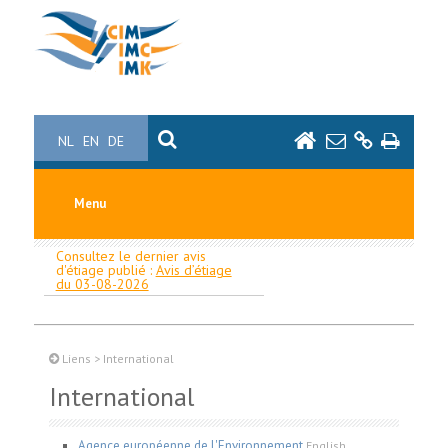
NL
EN
DE
Menu
Consultez le dernier avis
d'étiage publié :
Avis d’étiage
du 03-08-2026
Liens
>
International
International
Agence européenne de l'Environnement
English