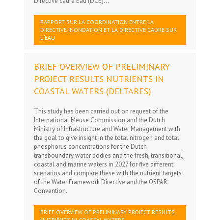
Directive cadre Eau (DCE)...
RAPPORT SUR LA COORDINATION ENTRE LA
DIRECTIVE INONDATION ET LA DIRECTIVE CADRE SUR
L´EAU
BRIEF OVERVIEW OF PRELIMINARY
PROJECT RESULTS NUTRIËNTS IN
COASTAL WATERS (DELTARES)
This study has been carried out on request of the
International Meuse Commission and the Dutch
Ministry of Infrastructure and Water Management with
the goal to give insight in the total nitrogen and total
phosphorus concentrations for the Dutch
transboundary water bodies and the fresh, transitional,
coastal and marine waters in 2027 for five different
scenarios and compare these with the nutrient targets
of the Water Framework Directive and the OSPAR
Convention.
BRIEF OVERVIEW OF PRELIMINARY PROJECT RESULTS
NUTRIËNTS IN COASTAL WATERS