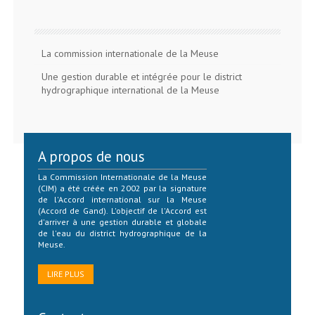
La commission internationale de la Meuse
Une gestion durable et intégrée pour le district
hydrographique international de la Meuse
A propos de nous
La Commission Internationale de la Meuse
(CIM) a été créée en 2002 par la signature
de l'Accord international sur la Meuse
(Accord de Gand). L'objectif de l'Accord est
d'arriver à une gestion durable et globale
de l'eau du district hydrographique de la
Meuse.
LIRE PLUS