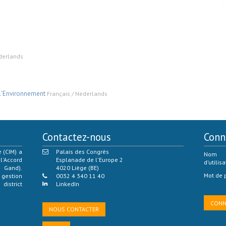
derlands
e l'Environnement
Français / Nederlands
Contactez-nous
Conn
 (CIM) a
Palais des Congrès
Nom
l'Accord
Esplanade de l'Europe 2
d'utilisa
 Gand).
4020 Liège (BE)
Mot de 
 gestion
0032 4 340 11 40
istrict
LinkedIn
NOUS CONTACTER