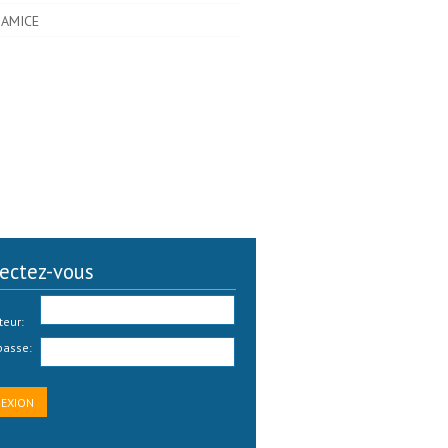
AMICE
ectez-vous
teur:
passe: