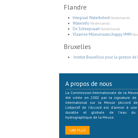
Flandre
Integraal Waterbeleid
Nederlands
Waterinfo
Nederlands
De Scheepvaart
Nederlands
Vlaamse Milieumaatschappij VMM
Ne
Bruxelles
Institut Bruxellois pour la gestion d
A propos de nous
La Commission Internationale de la Meuse
été créée en 2002 par la signature de 
international sur la Meuse (Accord de
L'objectif de l'Accord est d'arriver à une
durable et globale de l'eau du d
hydrographique de la Meuse.
LIRE PLUS