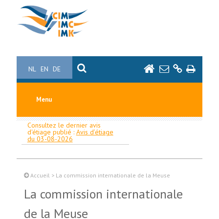
NL
EN
DE
Menu
Consultez le dernier avis
d'étiage publié :
Avis d’étiage
du 03-08-2026
Accueil
>
La commission internationale de la Meuse
La commission internationale
de la Meuse