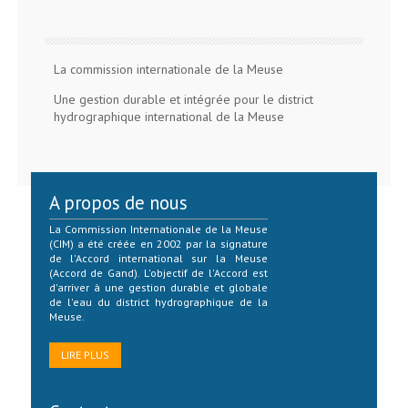
La commission internationale de la Meuse
Une gestion durable et intégrée pour le district
hydrographique international de la Meuse
A propos de nous
La Commission Internationale de la Meuse
(CIM) a été créée en 2002 par la signature
de l'Accord international sur la Meuse
(Accord de Gand). L'objectif de l'Accord est
d'arriver à une gestion durable et globale
de l'eau du district hydrographique de la
Meuse.
LIRE PLUS